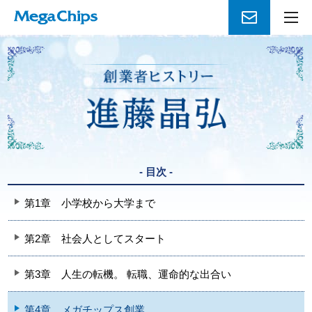
メ
ニ
ュ
ー
を
開
く
- 目次 -
第1章
小学校から大学まで
第2章
社会人としてスタート
第3章
人生の転機。 転職、運命的な出合い
第4章
メガチップス創業