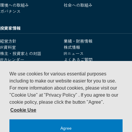
環境への取組み
社会への取組み
ガバナンス
投資家情報
経営方針
業績・財務情報
IR資料室
株式情報
株主・投資家との対話
IRニュース
IRカレンダー
よくあるご質問
IRお問い合わせ
用語集
免責事項
We use cookies for various essential purposes
including to make our website easier for you to use.
For more information about cookies, please visit our
採用・インターンシップ情報
"Cookie Use" at "Privacy Policy" .
If you agree to our
cookie policy, please click the button "Agree".
ニュースリリース
Cookie Use
Agree
個人情報保護ポリシー