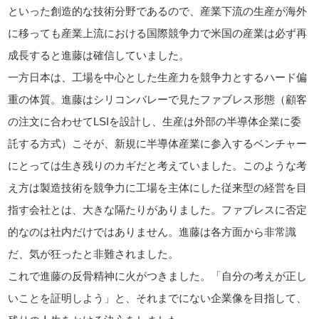
といった創造的な技術分野であるので、産業下流の生産が海外
に移っても産業上流における国際競争力で米国の産業は必ず再
成長すると進藤は確信していました。
一方日本は、工場を中心とした生産力を競争力とするハード偏
重の体質。進藤はシリコンバレーで見たファブレス形態（顧客
の注文に合わせてLSIを設計し、生産は外部の半導体企業に委
託する方式）こそが、新規に半導体産業に参入するベンチャー
にとっては生き残りのカギだと考えていました。このような考
え方は製造技術を競争力に工場を主体にした従来型の経営を目
指す会社とは、大きな隔たりがありました。ファブレスに否定
的なのは社内だけではありません。進藤は各方面から非常識
だ、気が狂ったと非難されました。
これで進藤の反骨精神に火がつきました。「自分の考えが正し
いことを証明しよう」と、それまでにない企業像を目指して、