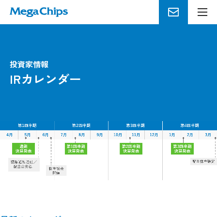
メ
ニ
ュ
ー
を
投資家情報
開
IRカレンダー
く