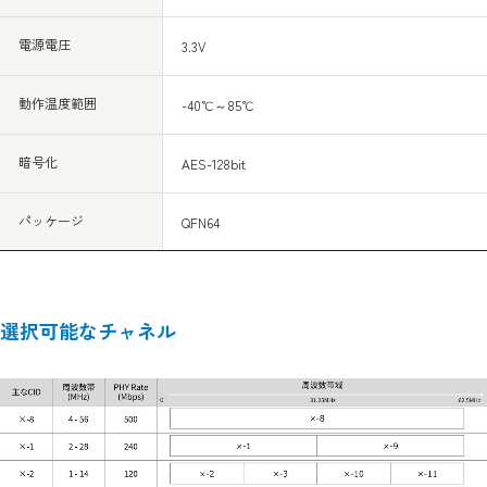
電源電圧
3.3V
動作温度範囲
-40℃～85℃
暗号化
AES-128bit
パッケージ
QFN64
選択可能なチャネル