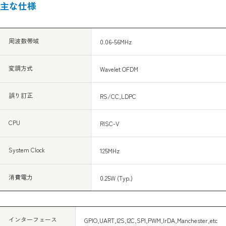
主な仕様
周波数帯域
0.06-56MHz
変調方式
Wavelet OFDM
誤り訂正
RS/CC,LDPC
CPU
RISC-V
System Clock
125MHz
消費電力
0.25W (Typ.)
インターフェース
GPIO,UART,I2S,I2C,SPI,PWM,IrDA,Manchester,etc