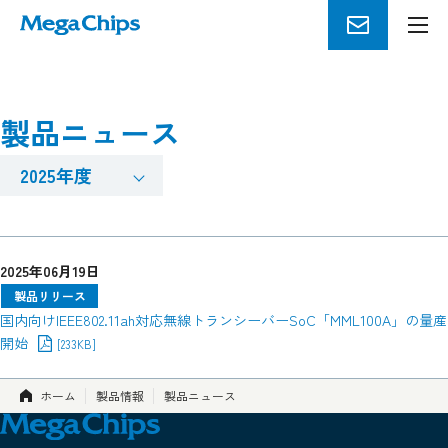
メ
ニ
ュ
ー
製品ニュース
を
開
2025年度
く
2025年06月19日
製品リリース
国内向けIEEE802.11ah対応無線トランシーバーSoC「MML100A」の量産
開始
[233KB]
ホーム
製品情報
製品ニュース