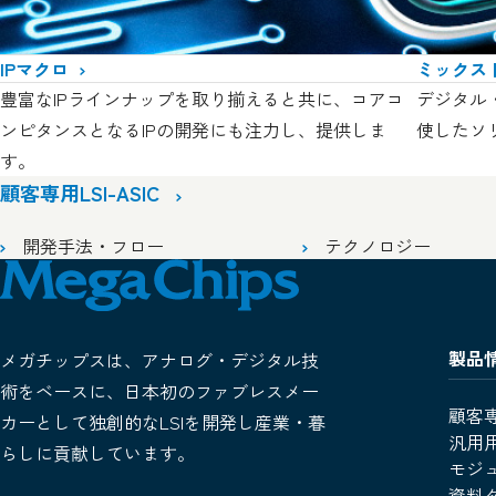
IPマクロ
ミックス
豊富なIPラインナップを取り揃えると共に、コアコ
デジタル
ンピタンスとなるIPの開発にも注力し、提供しま
使したソ
す。
顧客専用LSI-ASIC
開発手法・フロー
テクノロジー
製品
メガチップスは、アナログ・デジタル技
術をベースに、日本初のファブレスメー
顧客専用
カーとして独創的なLSIを開発し産業・暮
汎用用
らしに貢献しています。
モジ
資料