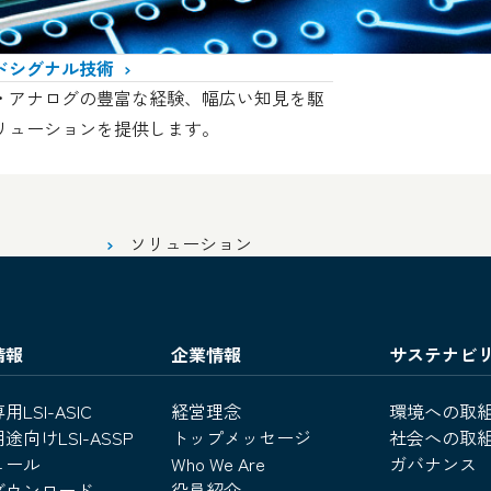
ドシグナル技術
・アナログの豊富な経験、幅広い知見を駆
リューションを提供します。
ソリューション
情報
企業情報
サステナビ
LSI-ASIC
経営理念
環境への取
途向けLSI-ASSP
トップメッセージ
社会への取
ュール
Who We Are
ガバナンス
ダウンロード
役員紹介