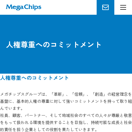
メ
ニ
ュ
ー
を
人権尊重へのコミットメント
開
く
人権尊重へのコミットメント
メガチップスグループは、「革新」、「信頼」、「創造」の経営理念を
基盤に、基本的人権の尊重に対して強いコミットメントを持って取り組
んでいます。
社員、顧客、パートナー、そして地域社会のすべての人々が尊厳と敬意
をもって扱われる環境を提供することを目指し、持続可能な成長と社会
的責任を担う企業としての役割を果たしていきます。