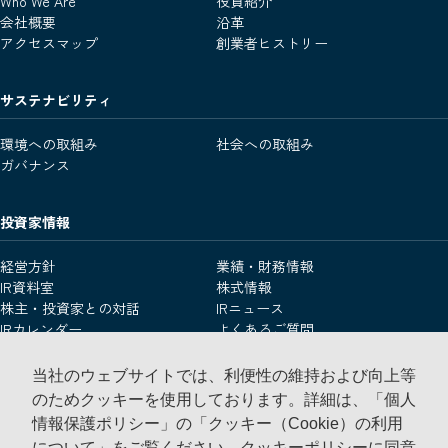
Who We Are
役員紹介
会社概要
沿革
アクセスマップ
創業者ヒストリー
サステナビリティ
環境への取組み
社会への取組み
ガバナンス
投資家情報
経営方針
業績・財務情報
IR資料室
株式情報
株主・投資家との対話
IRニュース
IRカレンダー
よくあるご質問
IRお問い合わせ
用語集
免責事項
当社のウェブサイトでは、利便性の維持および向上等
のためクッキーを使用しております。詳細は、「個人
情報保護ポリシー」の「クッキー（Cookie）の利用
採用・インターンシップ情報
について」をご覧ください。
クッキーポリシーに同意