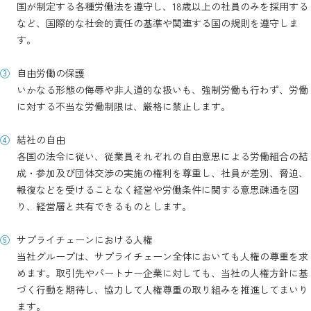
国が制定する各種労働法を遵守し、18歳以上の社員のみを採用する
など、国際的な社会的責任の基準や関連する国の規則を遵守しま
す。
自由労働の保護
いかなる形態の侮辱や非人道的な扱いも、強制労働も行わず、労働
に対する不当な労働制限は、厳格に禁止します。
結社の自由
各国の法令に従い、従業員それぞれの自由意思による労働組合の結
成・参加及び団体交渉の実施の権利を尊重し、社員が差別、脅迫、
報復などを受けることなく経営や労働条件に関する意思疎通を図
り、経営層と共有できるものとします。
サプライチェーンにおける人権
当社グループは、サプライチェーン全体においても人権の尊重を求
めます。取引先やパートナー企業に対しても、当社の人権方針に基
づく行動を期待し、協力して人権尊重の取り組みを推進してまいり
ます。