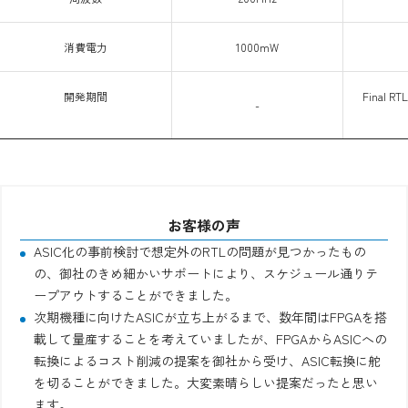
消費電力
1000mW
開発期間
Final 
-
お客様の声
ASIC化の事前検討で想定外のRTLの問題が見つかったもの
の、御社のきめ細かいサポートにより、スケジュール通りテ
ープアウトすることができました。
次期機種に向けたASICが立ち上がるまで、数年間はFPGAを搭
載して量産することを考えていましたが、FPGAからASICへの
転換によるコスト削減の提案を御社から受け、ASIC転換に舵
を切ることができました。大変素晴らしい提案だったと思い
ます。