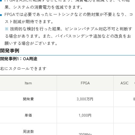
果、システムの消費電力を低減できます。
FPGAでは必要であったヒートシンクなどの熱対策が不要となり、コ
スト削減が期待できます。
※
技術的な検討を行った結果、ピンコンパチブル対応不可と判断す
る場合があります。また、バイパスコンデンサ追加などの改良をお
願いする場合がございます。
開発事例
開発事例1：OA用途
右にスクロールできます
Item
FPGA
ASIC 
開発費
3,000万円
単価
1,000円
周波数
200MHz