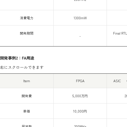
消費電力
1300mW
開発期間
Final 
-
開発事例2：FA用途
右にスクロールできます
Item
FPGA
ASIC 
開発費
5,000万円
2
単価
10,000円
周波数
200MHz