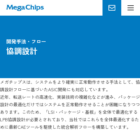
メ
ニ
ュ
ー
を
開発手法・フロー
開
協調設計
く
メガチップスは、システムをより確実に正常動作させる手法として、協
調設計フローに基づいたASIC開発にも対応しています。
近年、転送レートの高速化、実装技術の複雑化などが進み、パッケージ
設計の最適化だけではシステムを正常動作させることが困難になりつつ
あります。このため、「LSI・パッケージ・基板」を全体で最適化する
LPB協調設計が必要とされており、当社ではこれらを全体最適化するた
めに最新CAEツールを駆使した統合解析フローを構築しています。